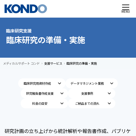
MENU
臨床研究支援
臨床研究の準備・実施
メディカルサポート コンド
支援サービス
臨床研究の準備・実施
chevron_right
chevron_right
keyboard_arrow_down
keyboard_arrow_down
臨床研究用資材作成
データマネジメント業務
keyboard_arrow_down
keyboard_arrow_down
研究報告書作成支援
支援事例
keyboard_arrow_down
keyboard_arrow_down
料金の目安
ご納品までの流れ
研究計画の立ち上げから統計解析や報告書作成、パブリケ