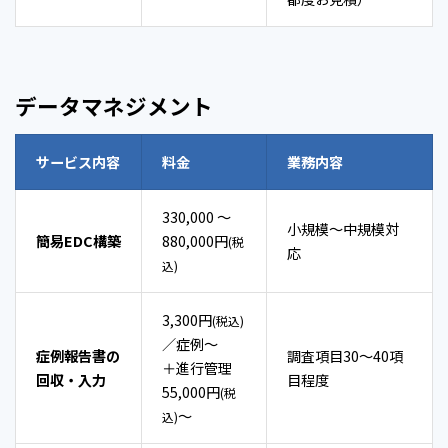
データマネジメント
サービス内容
料金
業務内容
330,000 〜
小規模〜中規模対
簡易EDC構築
880,000円
(税
応
込)
3,300円
(税込)
／症例〜
症例報告書の
調査項目30～40項
＋進行管理
回収・入力
目程度
55,000円
(税
〜
込)