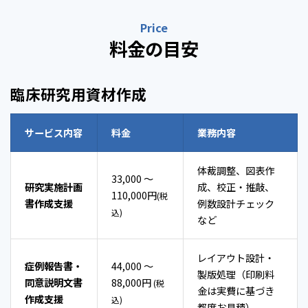
Price
料金の目安
臨床研究用資材作成
サービス内容
料金
業務内容
体裁調整、図表作
33,000 〜
研究実施計画
成、校正・推敲、
110,000円
(税
書作成支援
例数設計チェック
込)
など
レイアウト設計・
症例報告書・
44,000 〜
製版処理（印刷料
同意説明文書
88,000円
(税
金は実費に基づき
作成支援
込)
都度お見積）