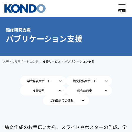
MENU
臨床研究支援
パブリケーション支援
メディカルサポート コンド
支援サービス
パブリケーション支援
chevron_right
chevron_right
keyboard_arrow_down
keyboard_arrow_down
学会発表サポート
論文投稿サポート
keyboard_arrow_down
keyboard_arrow_down
支援事例
料金の目安
keyboard_arrow_down
ご納品までの流れ
論文作成のお手伝いから、スライドやポスターの作成、学