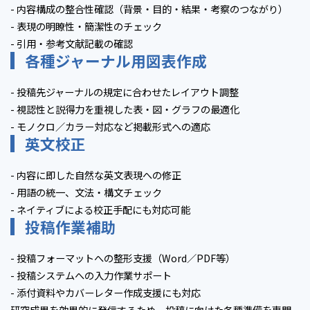
- 内容構成の整合性確認（背景・目的・結果・考察のつながり）
- 表現の明瞭性・簡潔性のチェック
- 引用・参考文献記載の確認
各種ジャーナル用図表作成
- 投稿先ジャーナルの規定に合わせたレイアウト調整
- 視認性と説得力を重視した表・図・グラフの最適化
- モノクロ／カラー対応など掲載形式への適応
英文校正
- 内容に即した自然な英文表現への修正
- 用語の統一、文法・構文チェック
- ネイティブによる校正手配にも対応可能
投稿作業補助
- 投稿フォーマットへの整形支援（Word／PDF等）
- 投稿システムへの入力作業サポート
- 添付資料やカバーレター作成支援にも対応
研究成果を効果的に発信するため、投稿に向けた各種準備を専門