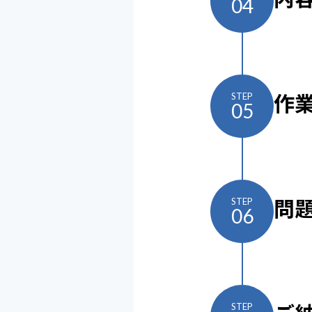
04
作
STEP
05
問
STEP
06
STEP