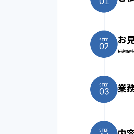
01
お
STEP
02
秘密保
業
STEP
03
内
STEP