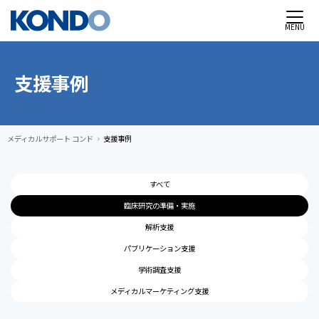
MENU
支援事例
メディカルサポート コンド
支援事例
chevron_right
すべて
臨床研究の準備・実施
解析支援
パブリケーション支援
学術調査支援
メディカルマーケティング支援